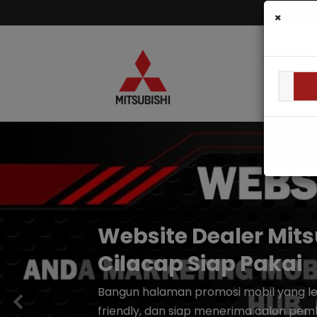
×
Website Dealer Mits
Cilacap Siap Pakai
Bangun halaman promosi mobil yang leb
friendly, dan siap menerima calon pemb