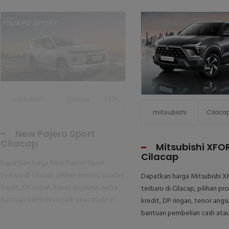
mitsubishi
Cilacap
2026
mitsubishi
Cilaca
New Pajero Sport
Cilacap
Mitsubishi XFO
Cilacap
Dapatkan harga New Pajero Sport
terbaru di Cilacap, pilihan promo, simulasi
Dapatkan harga Mitsubishi 
kredit, DP ringan, tenor angsuran, serta
terbaru di Cilacap, pilihan pr
bantuan pembelian cash atau trade in.
kredit, DP ringan, tenor angsu
bantuan pembelian cash atau 