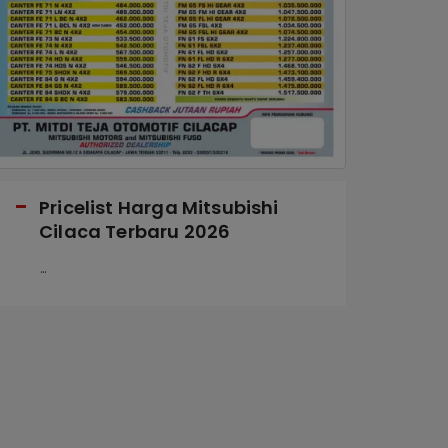
Pricelist Harga Mitsubishi
S
Cilaca Terbaru 2026
P
...
...