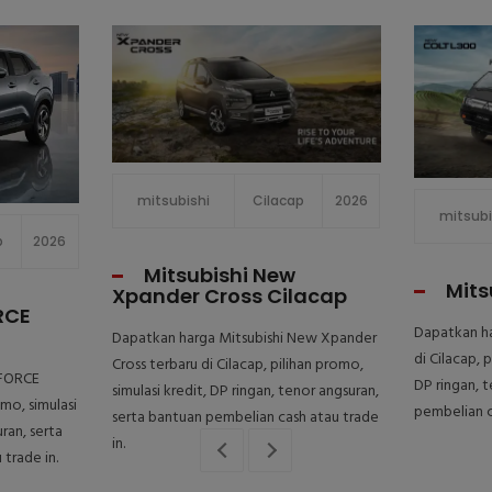
mitsubishi
Cilacap
2026
mitsubi
p
2026
Mitsubishi New
Mits
Xpander Cross Cilacap
RCE
Dapatkan ha
Dapatkan harga Mitsubishi New Xpander
di Cilacap, 
Cross terbaru di Cilacap, pilihan promo,
XFORCE
DP ringan, 
simulasi kredit, DP ringan, tenor angsuran,
omo, simulasi
pembelian c
serta bantuan pembelian cash atau trade
ran, serta
in.
trade in.