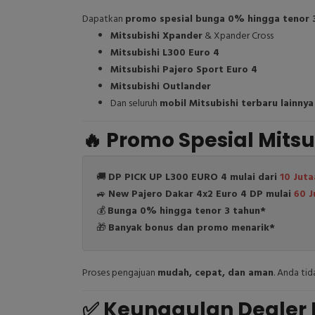
Dapatkan
promo spesial bunga 0% hingga tenor 
Mitsubishi Xpander
& Xpander Cross
Mitsubishi L300 Euro 4
Mitsubishi Pajero Sport Euro 4
Mitsubishi Outlander
Dan seluruh
mobil Mitsubishi terbaru lainnya
🔥 Promo Spesial Mitsu
🚚
DP PICK UP L300 EURO 4 mulai dari
10 Juta
🚙
New Pajero Dakar 4x2 Euro 4 DP mulai
60 J
💰
Bunga 0% hingga tenor 3 tahun*
🎁
Banyak bonus dan promo menarik*
Proses pengajuan
mudah, cepat, dan aman
. Anda ti
✅ Keunggulan Dealer 