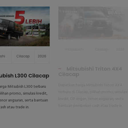
mitsubishi
Cilacap
2026
shi
Cilacap
2026
Mitsubishi Triton 4X4
Cilacap
ubish L300 Cilacap
Dapatkan harga Mitsubishi Triton 4X4
rga Mitsubish L300 terbaru
terbaru di Cilacap, pilihan promo, simulasi
pilihan promo, simulasi kredit,
kredit, DP ringan, tenor angsuran, serta
tenor angsuran, serta bantuan
bantuan pembelian cash atau trade in.
ash atau trade in.