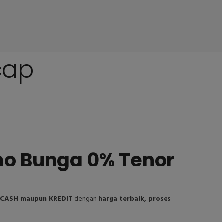
cap
mo Bunga 0% Tenor
i CASH maupun KREDIT
dengan
harga terbaik, proses