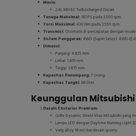
Mesin:
2.4L MIVEC Turbocharged Diesel.
Tenaga Maksimal:
181 PS pada 3.500 rpm.
Torsi Maksimal:
430 Nm pada 2.500 rpm.
Transmisi:
Otomatis 8-percepatan dengan mode 
Sistem Penggerak:
4WD (Super Select 4WD-II) d
Dimensi:
Panjang: 4.825 mm.
Lebar: 1.815 mm.
Tinggi: 1.835 mm.
Kapasitas Penumpang:
7 orang.
Kapasitas Tangki:
68 liter.
Keunggulan Mitsubishi
Desain Eksterior Premium:
Grille Dynamic Shield khas Mitsubishi yang
Lampu LED dengan Daytime Running Light (DR
Velg alloy 18 inci berdesain sporty.