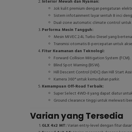
Interior Mewah dan Nyaman:
Jok kulit premium dengan pengaturan elektr
Sistem infotainment layar sentuh 8 inci den
Dual-zone automatic climate control untu
Performa Mesin Tangguh:
Mesin MIVEC 2.4L Turbo Diesel yang bertena
Transmisi otomatis 8-percepatan untuk aksele
Fitur Keamanan dan Teknologi:
Forward Collision Mitigation System (FCM).
Blind Spot Warning (BSW).
Hill Descent Control (HDC) dan Hill Start Assi
Kamera 360° untuk kemudahan parkir.
Kemampuan Off-Road Terbaik:
Super Select 4WD-II yang dapat diatur untu
Ground clearance tinggi untuk melewati berb
Varian yang Tersedia
GLX 4x2 MT:
Varian entry-level dengan fitur dasar