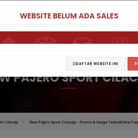
WEBSITE BELUM ADA SALES
HOME
MODEL MOBIL
DAFTAR WEBSITE INI
T
W PAJERO SPORT CILA
hi Cilacap
New Pajero Sport Cilacap - Promo & Harga Terbaik New Paj