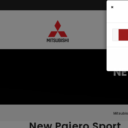
×
NE
Mitsubis
New Pajero Sport