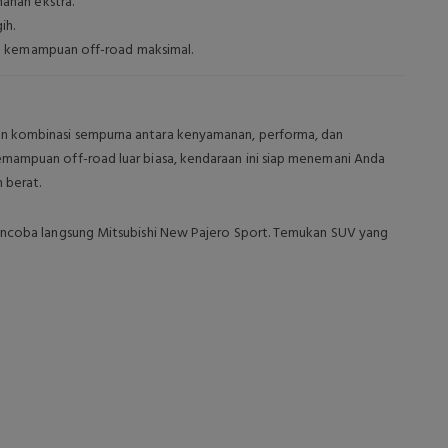
nan ekstra.
ih.
n kemampuan off-road maksimal.
n kombinasi sempurna antara kenyamanan, performa, dan
emampuan off-road luar biasa, kendaraan ini siap menemani Anda
 berat.
mencoba langsung Mitsubishi New Pajero Sport. Temukan SUV yang