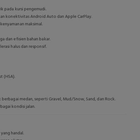
ik pada kursi pengemudi.
gan konektivitas Android Auto dan Apple CarPlay.
k kenyamanan maksimal.
ga dan efisien bahan bakar.
rasi halus dan responsif.
st (HSA).
k berbagai medan, seperti Gravel, Mud/Snow, Sand, dan Rock.
agai kondisi jalan.
 yang handal.