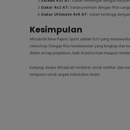
Exceed 4x2 AT:
Varian menengah dengan kenyama
Dakar 4x2 AT:
Varian premium dengan fitur cangg
Dakar Ultimate 4x4 AT:
Varian tertinggi denga
Kesimpulan
Mitsubishi New Pajero Sport adalah SUV yang menawarka
teknologi. Dengan fitur keselamatan yang lengkap dan k
dalam setiap perjalanan, baik di perkotaan maupun medan
Kunjungi dealer Mitsubishi terdekat untuk melihat dan 
sempurna untuk segala kebutuhan Anda!