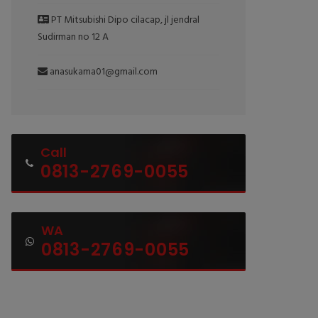
PT Mitsubishi Dipo cilacap, jl jendral
Sudirman no 12 A
anasukama01@gmail.com
Call
0813-2769-0055
WA
0813-2769-0055