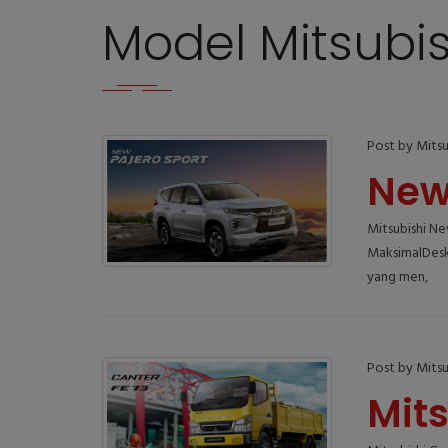
Model Mitsubis
Post by Mitsu
New
Mitsubishi N
MaksimalDesk
yang men,
Post by Mitsu
Mit